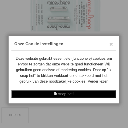
€
12.50
Aantal:
Levertijd 5-10 Dagen
TOEVOEGEN
DETAILS