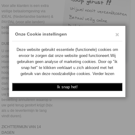
Voor alle klanten is een extra
veilige betaalomgeving via
IDEAL (Nederlandse banken) &
PAYPAL (voor alle landen)
beschikbaar. Zie ook
betaalwijzen
DUIDELIJKE COMMUNICATIE
U ontvangt een
orderbevestiging per e-mail.
Hierna houden wij u over het
verloop van de levering op de
hoogte. Mocht een artikel niet
direct uit voorraad leverbaar zijn
dan melden wij dit tijdig aan u.
Gedurende de verwerking van
uw bestelling kunt u altijd uw
bestelling annuleren waarop u
uw geld terug gestort krijgt (bijv.
als u de levertermijn te lang
vindt duren).
ZICHTTERMIJN VAN 14
DAGEN