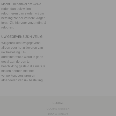
Mocht u het artikel om welke
reden dan ook willen
retourneren dan storten wij uw
betaling zonder verdere vragen
terug. Zie hiervoor
verzending &
retouren.
UW GEGEVENS ZIJN VEILIG
Wij gebruiken uw gegevens
alleen voor het uitleveren van
uw bestelling. Uw
adresinformatie wordt in geen
geval aan derden ter
beschikking gesteld die niets te
maken hebben met het
verwerken, versturen en
afhandelen van uw bestelling.
GLOBAL
GLOBAL MESSEN
INFO & NIEUWS