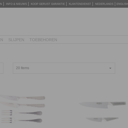
EN
INFO & NIEUWS
KOOP GERUST GARANTIE
KLANTENDIENST
NEDERLANDS
ENGLIS
EN
SLIJPEN
TOEBEHOREN
20 Items