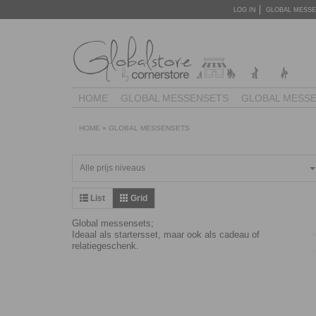
LOG IN
GLOBAL MESS
HOME
GLOBAL MESSENSETS
GLOBAL MESS
HOME
»
GLOBAL MESSENSETS
Alle prijs niveaus
List
Grid
Global messensets;
Ideaal als startersset, maar ook als cadeau of
relatiegeschenk.