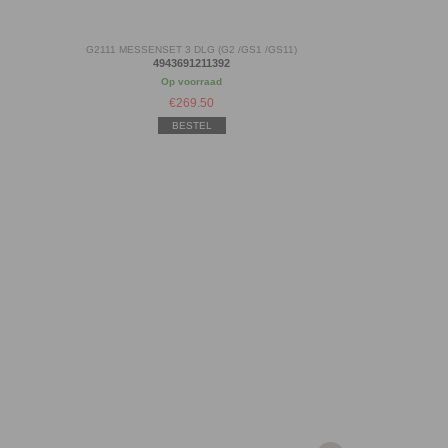
G2111 MESSENSET 3 DLG (G2 /GS1 /GS11)
4943691211392
Op voorraad
€
269.50
BESTEL