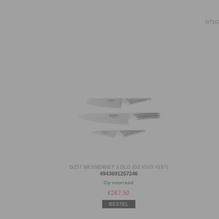
GT10
G257 MESSENSET 3 DLG (G2 /GS5 /GS7)
4943691257246
Op voorraad
€
267.50
BESTEL