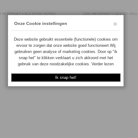
2 BESTEKSET 4 DLG (GT001 /GT002)
G201 MESSENSET 2 DLG (G2 /GS1)
4943691312297
4943691201294
Op voorraad
Op voorraad
€
154.50
€
187.50
BESTEL
BESTEL