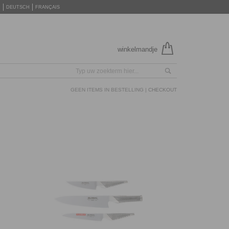
H
DEUTSCH
FRANÇAIS
winkelmandje
GEEN ITEMS IN BESTELLING |
CHECKOUT