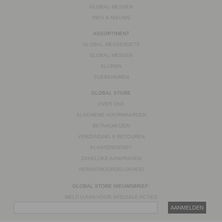
GLOBAL MESSEN
INFO & NIEUWS
ASSORTIMENT
GLOBAL MESSENSETS
GLOBAL MESSEN
SLIJPEN
TOEBEHOREN
GLOBAL STORE
OVER ONS
ALGEMENE VOORWAARDEN
BETAALWIJZEN
VERZENDING & RETOUREN
KLANTENDIENST
ZAKELIJKE AANVRAGEN
VERANTWOORDELIJKHEID
GLOBAL STORE NIEUWSBRIEF:
MELD U AAN VOOR SPECIALE ACTIES
AANMELDEN