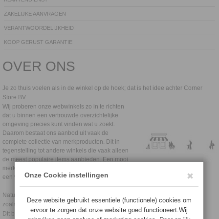
ZAKELIJKE AANVRAGEN
VERANTWOORDELIJKHEID
KOOP GERUST GARANTIE
OVER ONS
Je zo thuis voelen als in de winkel op de hoek; dat is het idee achter Corner
Store BV.
Wij proberen onze webwinkels zo in te richten
dat u binnen een vertrouwde overzichtelijke
omgeving precies kunt vinden wat u zoekt.
Daarom bestaat ons aanbod uit vaak de
complete collectie van merkproducten. Dit in
tegenstelling tot andere winkels die vaak alleen
de meest populaire items aanbieden. Een mooi
merk heeft vaak zoveel meer te bieden en met
een webwinkel kunnen we dit laten zien.
Natuurlijk behandelen wij uw bestelling volgens de algemene voorwaarden
zoals opgesteld door o.a de consumentenbond.
Dit betekent ook dat we een aantal koop gerust uitgangspunten hebben