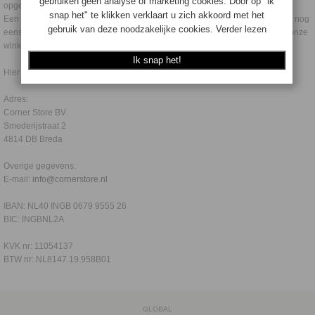
opgesteld welke wij zeer serieus nemen.
Een redelijke omgang met elkaar vinden wij logisch. Wij hebben liever dat u nog
eens terug komt, of anderen aanraadt eens een kijkje te nemen in een van onze
winkels.
Hier onze gegevens:
Adres:
Corner Store BV
Smederijstraat 2
4814 DB Breda
Overige gegevens:
E-mail:
info@cornerstore.nl
IBAN: NL40 INGB 0679 9555 26
BIC: INGBNL2A
KVK nr: 11054137
BTW nr: NL8147.19.958B01
GLOBAL