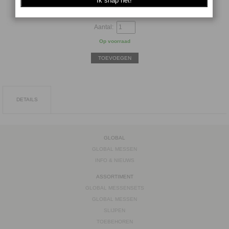
€
91.50
Aantal:
Op voorraad
TOEVOEGEN
DETAILS
GLOBAL
GLOBAL MESSEN
INFO & NIEUWS
ASSORTIMENT
GLOBAL MESSENSETS
GLOBAL MESSEN
SLIJPEN
TOEBEHOREN