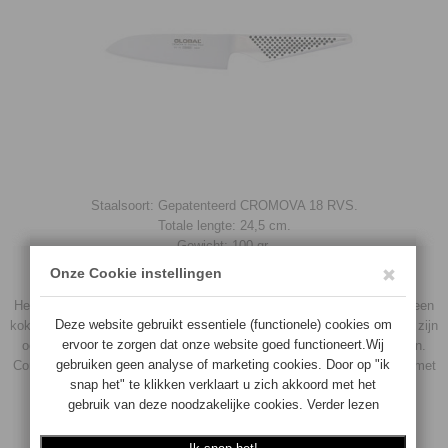
Staalsoort: Gepatenteerd CROMOVA 18 RVS.
Totale lengte: 24,5 cm.
Gewicht: 100 gr.
KOKSMESSEN
Het belangrijkste mes in elke keuken. Professionele koks prefereren een
koksmes met een lemmet van 26cm of zelfs nog groter. Koksmessen zijn
ook bedoeld om in snel tempo grote hoeveelheden voedsel te snijden.
Consumenten kiezen vaak voor een bescheidener afmeting, meestal met
een lemmetlengte van 20cm.
Voor overige informatie zie info & nieuws