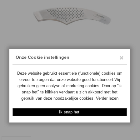
Staalsoort: Gepatenteerd CROMOVA 18 RVS.
Voor meer informatie zie info & nieuws
€
62.50
Aantal:
Op voorraad
TOEVOEGEN