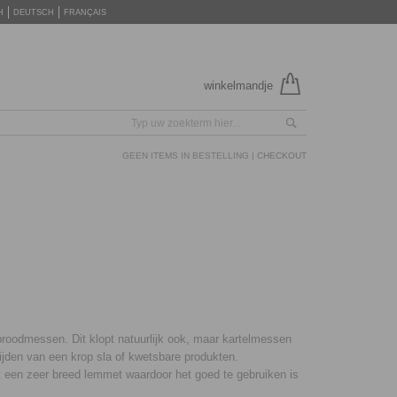
H
DEUTSCH
FRANÇAIS
winkelmandje
GEEN ITEMS IN BESTELLING |
CHECKOUT
oodmessen. Dit klopt natuurlijk ook, maar kartelmessen
nijden van een krop sla of kwetsbare produkten.
t een zeer breed lemmet waardoor het goed te gebruiken is