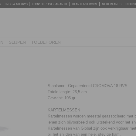
N
INFO & NIEUWS
KOOP GERUST GARANTIE
KLANTENSERVICE
NEDERLANDS
ENGLIS
EN
SLIJPEN
TOEBEHOREN
Staalsoort: Gepatenteerd CROMOVA 18 RVS.
Totale lengte: 26,5 cm.
Gewicht: 106 gr.
KARTELMESSEN
Kartelmessen worden meestal geassocieerd met br
lenen zich bijvoorbeeld ook uitstekend voor het s
Kartelmessen van Global zijn ook verkrijgbaar me
bij het snijden van een hele, stevige ham.