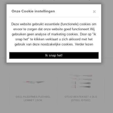
Voor overige informatie zie info & nieuws
€
91.50
Aantal:
Op voorraad
TOEVOEGEN
S
GS11 FILEERMES FLEXIBEL
GT102 BESTEKSET 4 DLG
LEMMET 15CM.
(GT001 /GT002)