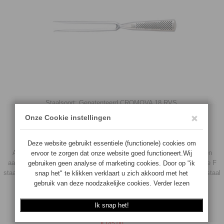
Staalsoort: Gepatenteerd CROMOVA 18 RVS.
Totale lengte 31 cm.
Gewicht 146 gr.
VERZWAARDE UITVOERING
Aangezien met name koks in Europa een zwaar mes prettiger vinden
aanvoelen heeft Global een flinke keus in de verzwaarde GF serie. De F
staat voor Forged, deze serie is wat dikker door het gebruik van meer staal
tijdens het fabricageproces waardoor het mes veel zwaarder is.
Voor overige informatie zie info & nieuws
€
145.00