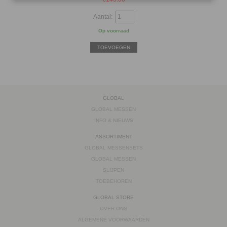
Aantal:
Op voorraad
TOEVOEGEN
GLOBAL
GLOBAL MESSEN
INFO & NIEUWS
ASSORTIMENT
GLOBAL MESSENSETS
GLOBAL MESSEN
SLIJPEN
TOEBEHOREN
GLOBAL STORE
OVER ONS
ALGEMENE VOORWAARDEN