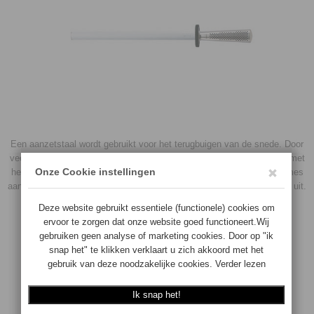
Een aanzetstaal wordt gebruikt voor het terugbuigen van de snede. Door
veelvuldig gebruik van een mes ontstaat er namelijk een braam: een met
het blote oog niet waarneembare verbuiging van de snede. Door uw mes
aan te zetten, lijnt u de microscopische verbogen metaaldeeltjes weer uit.
U duwt de snede weer recht.
Staalsoort: Gepatenteerd CROMOVA 18 RVS.
Totale lengte: 43 cm.
Gewicht: 378 gr.
Voor overige informatie zie info & nieuws