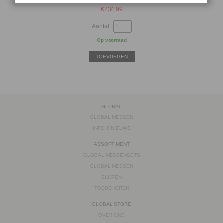
€
234.99
Aantal:
Op voorraad
TOEVOEGEN
GLOBAL
GLOBAL MESSEN
INFO & NIEUWS
ASSORTIMENT
GLOBAL MESSENSETS
GLOBAL MESSEN
SLIJPEN
TOEBEHOREN
GLOBAL STORE
OVER ONS