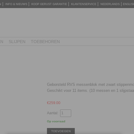
N
INFO & NIEUWS
KOOP GERUST GARANTIE
KLANTENSERVICE
NEDERLANDS
ENGLIS
EN
SLIJPEN
TOEBEHOREN
Geborsteld RVS messenblok met zwart stippenmoti
Geschikt voor 11 items. (10 messen en 1 slijpstaa
€
259.00
Aantal:
Op voorraad
TOEVOEGEN