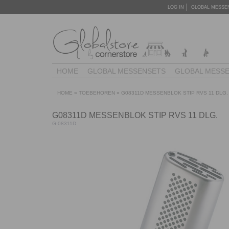
LOG IN
GLOBAL MESSE
HOME
GLOBAL MESSENSETS
GLOBAL MESS
HOME
»
TOEBEHOREN
»
G08311D MESSENBLOK STIP RVS 11 DLG.
G08311D MESSENBLOK STIP RVS 11 DLG.
G-08311D