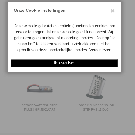
0550GB WATERSLIJPER
G08311D MESSENBLOK
PLUS3 GRIJS/ZWART
STIP RVS 11 DLG.