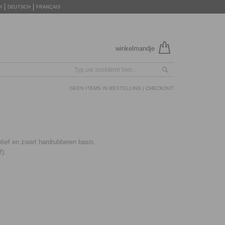
H
DEUTSCH
FRANÇAIS
winkelmandje
GEEN ITEMS IN BESTELLING |
CHECKOUT
ef en zwart hardrubberen basis.
f).