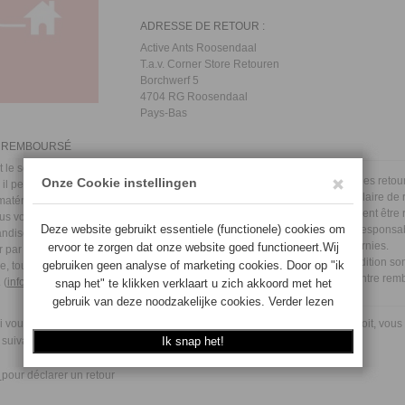
ADRESSE DE RETOUR :
Active Ants Roosendaal
T.a.v. Corner Store Retouren
Borchwerf 5
4704 RG Roosendaal
Pays-Bas
S, REMBOURSÉ
 le soin et le contrôle que nous
●
Veuillez notifier les reto
 il peut arriver que vous découvriez
●
Joindre le formulaire de
matériel ou de production après
●
Les articles doivent être
ous vous recommandons d'inspecter
●
Vous êtes seul responsab
ndises livrées dès leur réception et
informations fournies.
 par écrit, dans un délai
●
Les frais d'expédition so
e, tout défaut constaté au cours du
affranchis ou contre rem
 (
info@cornerstore.nl
).
acceptés.
si vous ne souhaitez pas conserver un article pour quelque raison que ce soit, vou
 suivant la livraison.
i
pour déclarer un retour