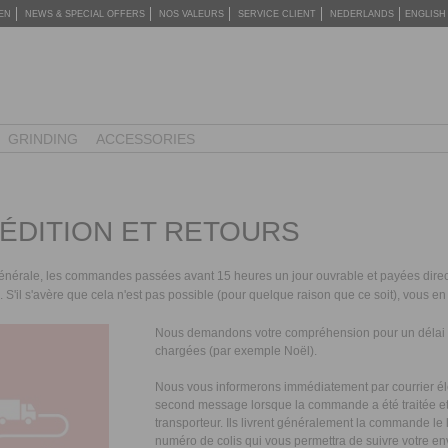
EN
NEWS & SPECIAL OFFERS
NOS VALEURS
SERVICE CLIENT
NEDERLANDS
ENGLISH
GRINDING
ACCESSORIES
ÉDITION ET RETOURS
énérale, les commandes passées avant 15 heures un jour ouvrable et payées direc
 S'il s'avère que cela n'est pas possible (pour quelque raison que ce soit), vous e
Nous demandons votre compréhension pour un délai de
chargées (par exemple Noël).
Nous vous informerons immédiatement par courrier él
second message lorsque la commande a été traitée et a
transporteur. Ils livrent généralement la commande le 
numéro de colis qui vous permettra de suivre votre env