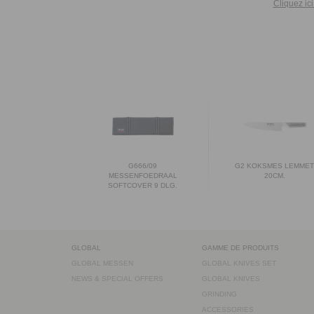
Cliquez ic
G666/09
G2 KOKSMES LEMME
MESSENFOEDRAAL
20CM.
SOFTCOVER 9 DLG.
GLOBAL
GAMME DE PRODUITS
GLOBAL MESSEN
GLOBAL KNIVES SET
NEWS & SPECIAL OFFERS
GLOBAL KNIVES
GRINDING
ACCESSORIES