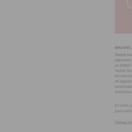
MAUVAI
Malgré tout
apportons,
un défaut 
l'achat. N
les marcha
de signaler
raisonnabl
processus.
En outre, 
jours civils
Cliquez ic