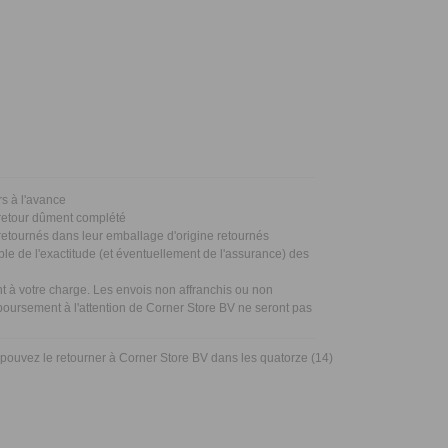
urs à l'avance
 retour dûment complété
 retournés dans leur emballage d'origine retournés
le de l'exactitude (et éventuellement de l'assurance) des
nt à votre charge. Les envois non affranchis ou non
boursement à l'attention de Corner Store BV ne seront pas
s pouvez le retourner à Corner Store BV dans les quatorze (14)