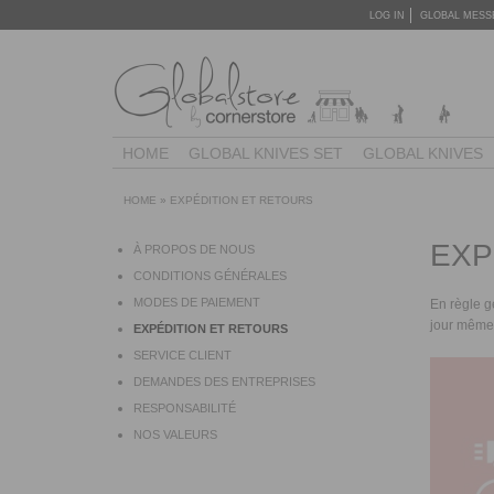
LOG IN
GLOBAL MESS
HOME
GLOBAL KNIVES SET
GLOBAL KNIVES
HOME
»
EXPÉDITION ET RETOURS
EXP
À PROPOS DE NOUS
CONDITIONS GÉNÉRALES
MODES DE PAIEMENT
En règle g
jour même.
EXPÉDITION ET RETOURS
SERVICE CLIENT
DEMANDES DES ENTREPRISES
RESPONSABILITÉ
NOS VALEURS