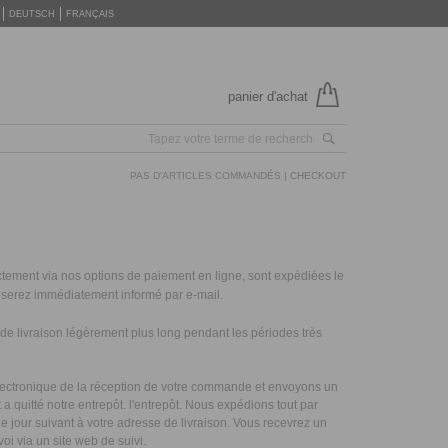
DEUTSCH
FRANÇAIS
panier d'achat
PAS D'ARTICLES COMMANDÉS |
CHECKOUT
tement via nos options de paiement en ligne, sont expédiées le
n serez immédiatement informé par e-mail.
 livraison légèrement plus long pendant les périodes très
ectronique de la réception de votre commande et envoyons un
 quitté notre entrepôt. l'entrepôt. Nous expédions tout par
le jour suivant à votre adresse de livraison. Vous recevrez un
oi via un site web de suivi.