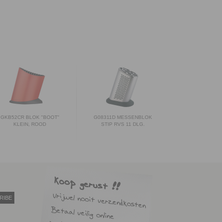
GKB52CR BLOK "BOOT"
G08311D MESSENBLOK
KLEIN, ROOD
STIP RVS 11 DLG.
RIBE