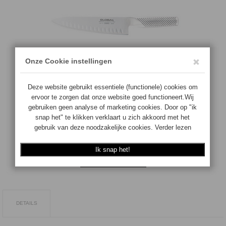
€
135.00
Anzahl:
Auf Lager
IN DEN WARENKORB
DETAILS